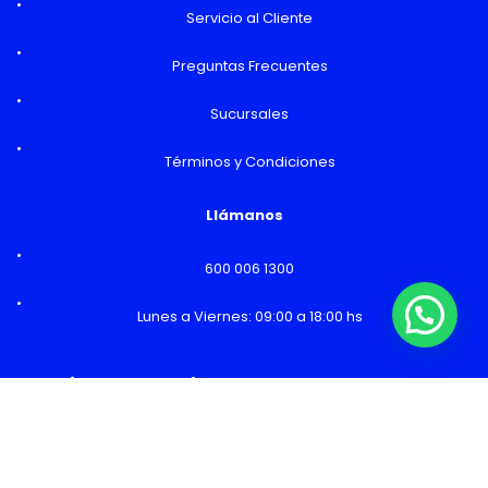
Servicio al Cliente
Preguntas Frecuentes
Sucursales
Términos y Condiciones
Llámanos
600 006 1300
Lunes a Viernes: 09:00 a 18:00 hs
¿Necesitas Ayuda o mas información?
Horarios y Sucursales
Ventas
Lunes a Viernes: 09:00 a 19:00 hs