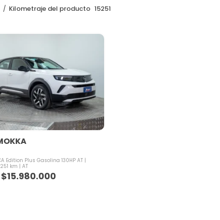
o
Kilometraje del producto
15251
MOKKA
 Edition Plus Gasolina 130HP AT
.251 km
AT
$
15.980.000