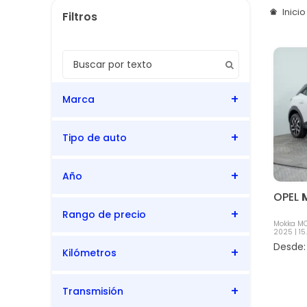
Inici
Marca
Tipo de auto
Opel
Año
SUV
OPEL
Rango de precio
2025
Mokka MCA
2025
15
Kilómetros
15.251
15.251
Transmisión