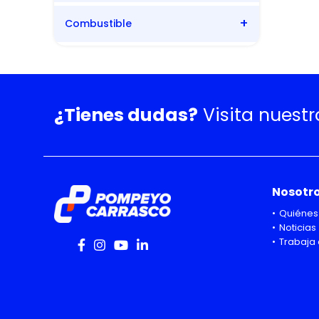
Combustible
Automática
Bencina
¿Tienes dudas?
Visita nuest
Nosotr
Quiénes
Noticias
Trabaja 