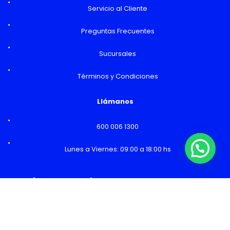
Servicio al Cliente
Preguntas Frecuentes
Sucursales
Términos y Condiciones
Llámanos
600 006 1300
Lunes a Viernes: 09:00 a 18:00 hs
¿Necesitas Ayuda o mas información?
Horarios y Sucursales
Ventas
Lunes a Viernes: 09:00 a 19:00 hs