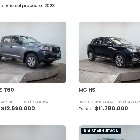
o
Año del producto
2023
S
T60
MG
HS
 4X2 DIESEL
2023
27.330 km
HS 2.0 TROPHY AT 4X4
2023
51.733 
$
12.690.000
$
11.780.000
KIA SEMINUEVOS