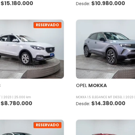
$
15.180.000
$
10.980.000
RESERVADO
S
OPEL
MOKKA
T
2023
25.000 km
MOKKA 1.5 ELEGANCE MT DIESEL
2023
$
8.780.000
$
14.380.000
RESERVADO