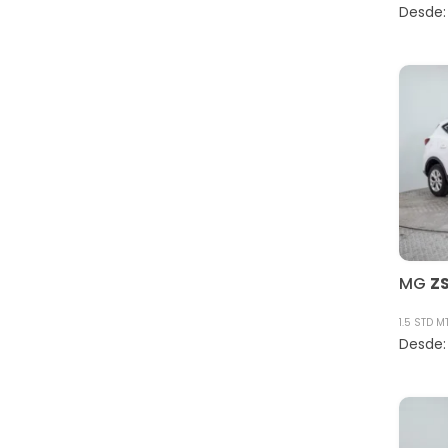
MG
Z
1.5 STD M