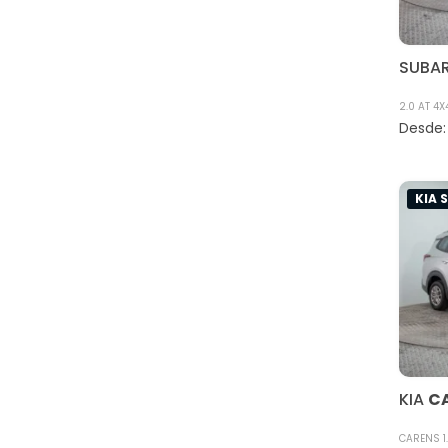
SUBA
2.0 AT 4X
KIA 
KIA
C
CARENS 1.