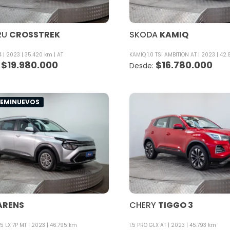
RU
CROSSTREK
SKODA
KAMIQ
4
2023
35.420 km
AT
KAMIQ 1.0 TSI AMBITION AT
2023
42.
$
19.980.000
$
16.780.000
SEMINUEVOS
ARENS
CHERY
TIGGO 3
5 LX 7P MT
2023
46.795 km
1.5 PRO GLX AT
2023
45.793 km