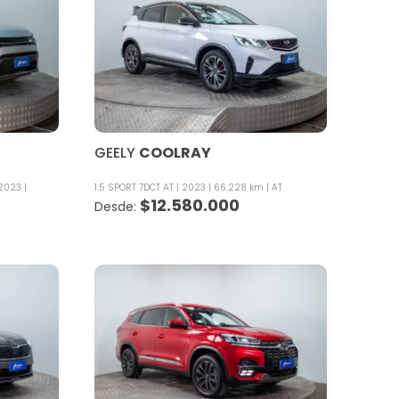
GEELY
COOLRAY
2023
1.5 SPORT 7DCT AT
2023
66.228 km
AT
$
12.580.000