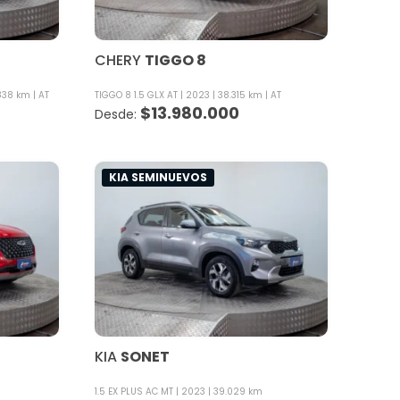
CHERY
TIGGO 8
838 km
AT
TIGGO 8 1.5 GLX AT
2023
38.315 km
AT
$
13.980.000
KIA SEMINUEVOS
KIA
SONET
1.5 EX PLUS AC MT
2023
39.029 km