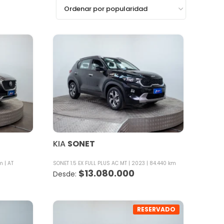
KIA
SONET
km
AT
SONET 1.5 EX FULL PLUS AC MT
2023
84.440 km
$
13.080.000
RESERVADO