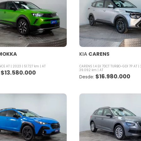
MOKKA
KIA
CARENS
NCE AT
2023
51.727 km
AT
CARENS 1.4 EX 7DCT TURBO-GDI 7P AT
39.092 km
AT
$
13.580.000
$
16.980.000