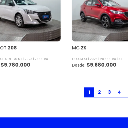
EOT
208
MG
ZS
ECH STYLE 75 MT
2023
7.356 km
1.5 COM AT
2023
28.855 km
AT
$
9.780.000
$
9.680.000
1
2
3
4