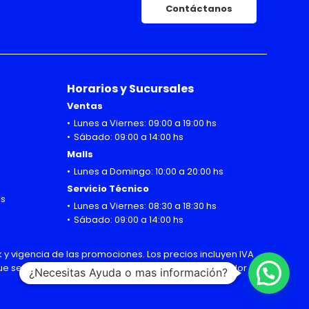
Contáctanos
Horarios y Sucursales
Ventas
Lunes a Viernes: 09:00 a 19:00 hs
Sábado: 09:00 a 14:00 hs
Malls
Lunes a Domingo: 10:00 a 20:00 hs
Servicio Técnico
hs
Lunes a Viernes: 08:30 a 18:30 hs
Sábado: 09:00 a 14:00 hs
 y vigencia de las promociones. Los precios incluyen IVA
 que sean modificadas sin previo aviso por el importador
¿Necesitas Ayuda o mas información?