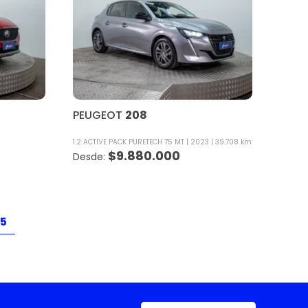
PEUGEOT
208
1.2 ACTIVE PACK PURETECH 75 MT
2023
39.708 km
$
9.880.000
5