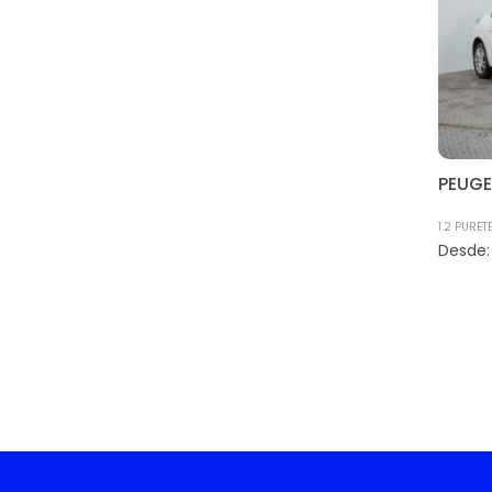
PEUG
1.2 PURET