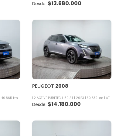
$
13.680.000
PEUGEOT
2008
40.865 km
1.2 ACTIVE PURETECH 130 AT
2023
30.832 km
AT
$
14.180.000