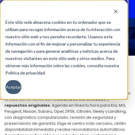
Menu
Este sitio web almacena cookies en tu ordenador que se
utilizan para recoger información acerca de tu interacción con
AGEND
nuestro sitio web y nos permite recordarte. Usamos esta
información con el fin de mejorar y personalizar tu experiencia
de navegación y para generar analíticas y métricas acerca de
nuestros visitantes en este sitio web y otros medios. Para
obtener más información sobre las cookies, consulta nuestra
[advanced_iframe src="https://pompeyo.in-
Política de privacidad.
touch.cl/agendacliente/" width="100%" height="600"]
Aceptar
Reserva tu mantención en el
servicio técnico oficial
y mantén
tu auto como nuevo con
mecánicos certificados
y
repuestos originales
. Agenda en línea tu hora para Kia, MG,
Peugeot, Nissan, Subaru, Opel, DFSK, Citroën, Geely y Landking,
con diagnóstico computarizado, revisión de seguridad y
preservación de garantía. Elige el centro más cercano, obtén
disponibilidad inmediata y recibe recordatorios automáticos.